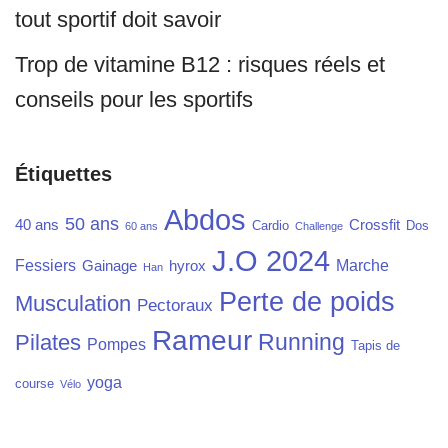
tout sportif doit savoir
Trop de vitamine B12 : risques réels et
conseils pour les sportifs
Étiquettes
Abdos
50 ans
40 ans
Crossfit
Cardio
Dos
60 ans
Challenge
J.O 2024
Fessiers
Marche
Gainage
hyrox
Han
Perte de poids
Musculation
Pectoraux
Rameur
Running
Pilates
Pompes
Tapis de
yoga
course
Vélo