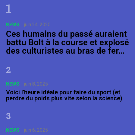
1
TRAINING
mai 8, 2026
Synergie fitness : comment combiner les
NEWS
juin 24, 2025
disciplines pour progresser vraiment
Ces humains du passé auraient
battu Bolt à la course et explosé
des culturistes au bras de fer…
2
NEWS
juin 8, 2025
Voici l’heure idéale pour faire du sport (et
perdre du poids plus vite selon la science)
3
NEWS
juin 6, 2025