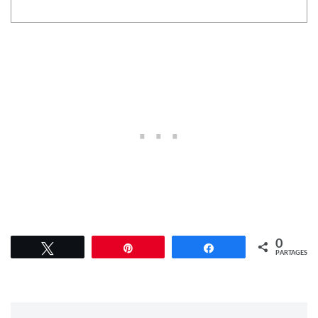
0
Tweetez
Épingle
Partagez
PARTAGES