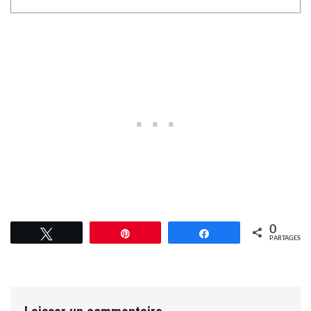
0
Tweetez
Épingle
Partagez
PARTAGES