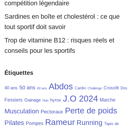
compétition légendaire
Sardines en boîte et cholestérol : ce que
tout sportif doit savoir
Trop de vitamine B12 : risques réels et
conseils pour les sportifs
Étiquettes
Abdos
50 ans
40 ans
Crossfit
Cardio
Dos
60 ans
Challenge
J.O 2024
Fessiers
Marche
Gainage
hyrox
Han
Perte de poids
Musculation
Pectoraux
Rameur
Running
Pilates
Pompes
Tapis de