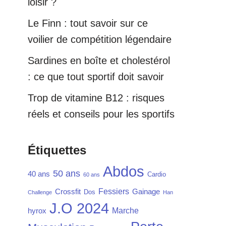
loisir ?
Le Finn : tout savoir sur ce
voilier de compétition légendaire
Sardines en boîte et cholestérol
: ce que tout sportif doit savoir
Trop de vitamine B12 : risques
réels et conseils pour les sportifs
Étiquettes
Abdos
50 ans
40 ans
Cardio
60 ans
Fessiers
Crossfit
Gainage
Dos
Challenge
Han
J.O 2024
Marche
hyrox