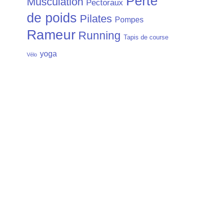
Perte
Musculation
Pectoraux
de poids
Pilates
Pompes
Rameur
Running
Tapis de course
yoga
Vélo