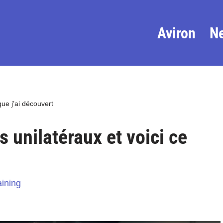
Aviron
N
que j’ai découvert
s unilatéraux et voici ce
aining