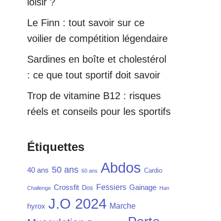
loisir ?
Le Finn : tout savoir sur ce
voilier de compétition légendaire
Sardines en boîte et cholestérol
: ce que tout sportif doit savoir
Trop de vitamine B12 : risques
réels et conseils pour les sportifs
Étiquettes
Abdos
50 ans
40 ans
Cardio
60 ans
Fessiers
Crossfit
Gainage
Dos
Challenge
Han
J.O 2024
Marche
hyrox