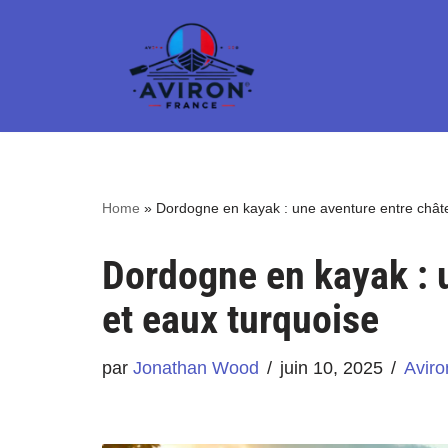
Aller
au
contenu
Home
»
Dordogne en kayak : une aventure entre chât
Dordogne en kayak : 
et eaux turquoise
par
Jonathan Wood
juin 10, 2025
Aviro