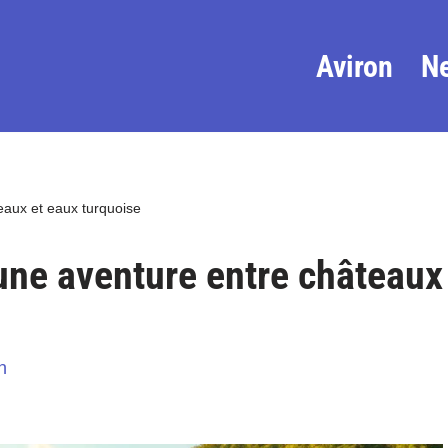
Aviron
N
eaux et eaux turquoise
une aventure entre châteaux
n