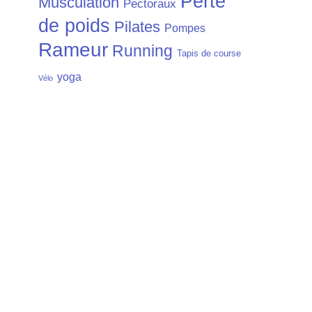
Perte
Musculation
Pectoraux
de poids
Pilates
Pompes
Rameur
Running
Tapis de course
yoga
Vélo