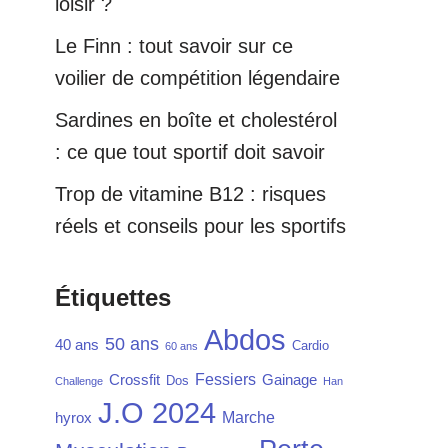
loisir ?
Le Finn : tout savoir sur ce
voilier de compétition légendaire
Sardines en boîte et cholestérol
: ce que tout sportif doit savoir
Trop de vitamine B12 : risques
réels et conseils pour les sportifs
Étiquettes
Abdos
50 ans
40 ans
Cardio
60 ans
Fessiers
Crossfit
Gainage
Dos
Challenge
Han
J.O 2024
Marche
hyrox