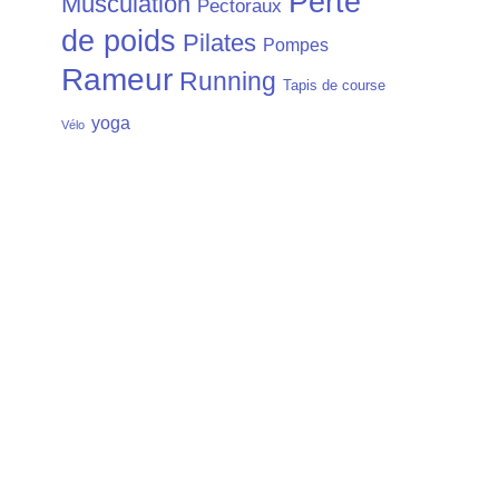
Perte
Musculation
Pectoraux
de poids
Pilates
Pompes
Rameur
Running
Tapis de course
yoga
Vélo