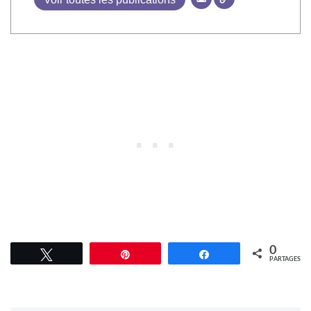
0
Tweetez
Épingle
Partagez
PARTAGES