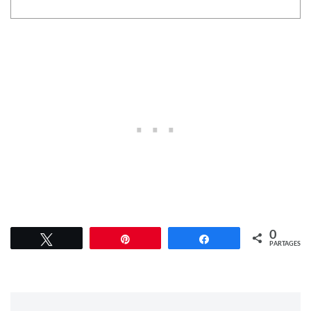
0
Tweetez
Épingle
Partagez
PARTAGES