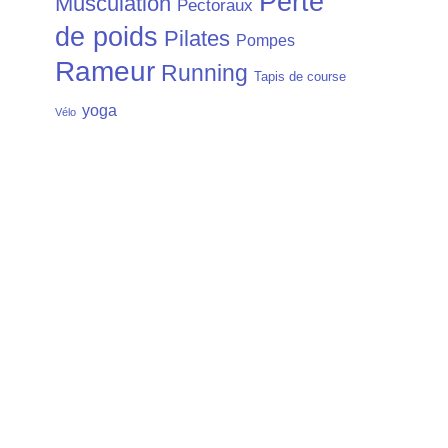
Perte
Musculation
Pectoraux
de poids
Pilates
Pompes
Rameur
Running
Tapis de course
yoga
Vélo