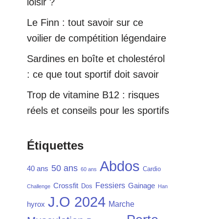
loisir ?
Le Finn : tout savoir sur ce
voilier de compétition légendaire
Sardines en boîte et cholestérol
: ce que tout sportif doit savoir
Trop de vitamine B12 : risques
réels et conseils pour les sportifs
Étiquettes
Abdos
50 ans
40 ans
Cardio
60 ans
Fessiers
Crossfit
Gainage
Dos
Challenge
Han
J.O 2024
Marche
hyrox