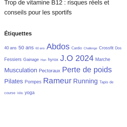
Trop de vitamine B12 : risques réels et
conseils pour les sportifs
Étiquettes
Abdos
50 ans
40 ans
Crossfit
Cardio
Dos
60 ans
Challenge
J.O 2024
Fessiers
Marche
Gainage
hyrox
Han
Perte de poids
Musculation
Pectoraux
Rameur
Running
Pilates
Pompes
Tapis de
yoga
course
Vélo