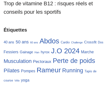
Trop de vitamine B12 : risques réels et
conseils pour les sportifs
Étiquettes
Abdos
50 ans
40 ans
Crossfit
Cardio
Dos
60 ans
Challenge
J.O 2024
Fessiers
Marche
Gainage
hyrox
Han
Perte de poids
Musculation
Pectoraux
Rameur
Running
Pilates
Pompes
Tapis de
yoga
course
Vélo