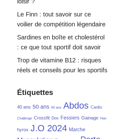
loisir ?
Le Finn : tout savoir sur ce
voilier de compétition légendaire
Sardines en boîte et cholestérol
: ce que tout sportif doit savoir
Trop de vitamine B12 : risques
réels et conseils pour les sportifs
Étiquettes
Abdos
50 ans
40 ans
Cardio
60 ans
Fessiers
Crossfit
Gainage
Dos
Challenge
Han
J.O 2024
Marche
hyrox