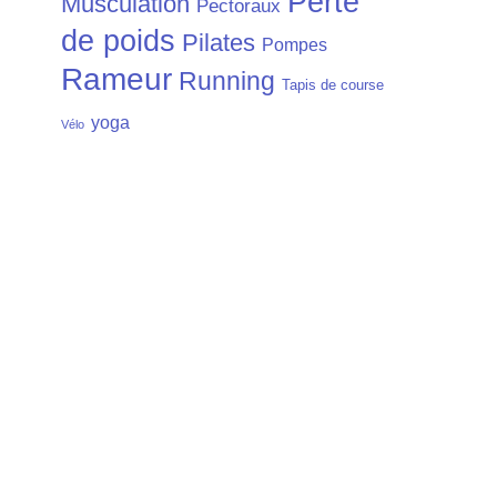
Perte
Musculation
Pectoraux
de poids
Pilates
Pompes
Rameur
Running
Tapis de course
yoga
Vélo