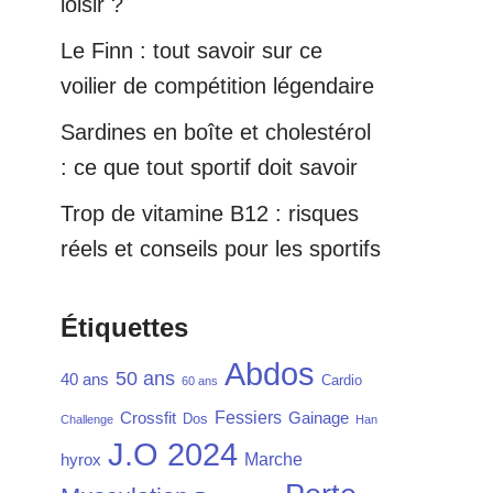
loisir ?
Le Finn : tout savoir sur ce
voilier de compétition légendaire
Sardines en boîte et cholestérol
: ce que tout sportif doit savoir
Trop de vitamine B12 : risques
réels et conseils pour les sportifs
Étiquettes
Abdos
50 ans
40 ans
Cardio
60 ans
Fessiers
Crossfit
Gainage
Dos
Challenge
Han
J.O 2024
Marche
hyrox