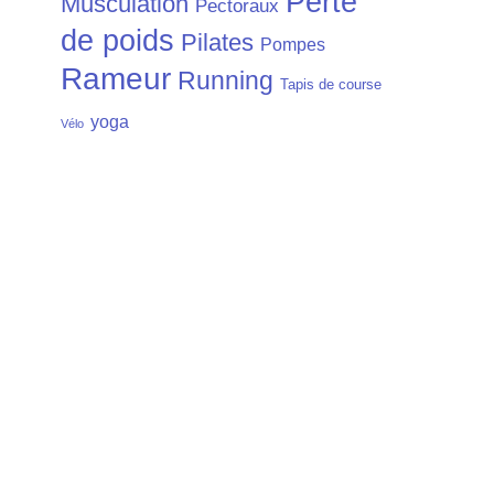
Perte
Musculation
Pectoraux
de poids
Pilates
Pompes
Rameur
Running
Tapis de course
yoga
Vélo