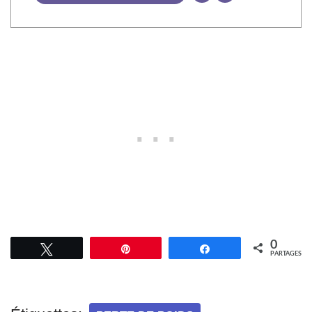
0
Tweetez
Épingle
Partagez
PARTAGES