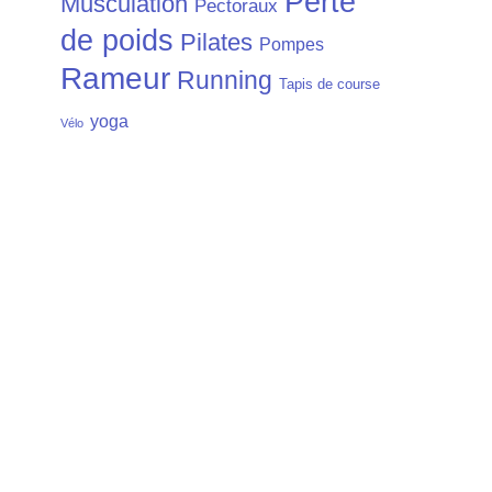
Perte
Musculation
Pectoraux
de poids
Pilates
Pompes
Rameur
Running
Tapis de course
yoga
Vélo