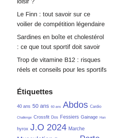
loisir ?
Le Finn : tout savoir sur ce
voilier de compétition légendaire
Sardines en boîte et cholestérol
: ce que tout sportif doit savoir
Trop de vitamine B12 : risques
réels et conseils pour les sportifs
Étiquettes
Abdos
50 ans
40 ans
Cardio
60 ans
Fessiers
Crossfit
Gainage
Dos
Challenge
Han
J.O 2024
Marche
hyrox