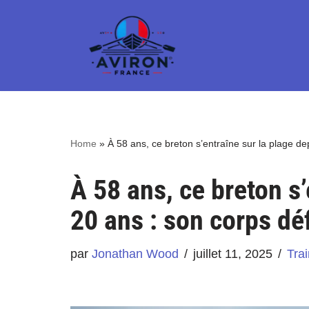
Aller
au
contenu
Home
»
À 58 ans, ce breton s’entraîne sur la plage de
À 58 ans, ce breton s’
20 ans : son corps déf
par
Jonathan Wood
juillet 11, 2025
Trai