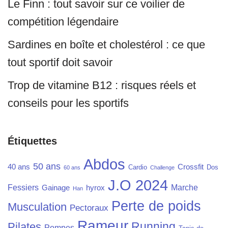
Le Finn : tout savoir sur ce voilier de
compétition légendaire
Sardines en boîte et cholestérol : ce que
tout sportif doit savoir
Trop de vitamine B12 : risques réels et
conseils pour les sportifs
Étiquettes
Abdos
50 ans
40 ans
Crossfit
Cardio
Dos
60 ans
Challenge
J.O 2024
Fessiers
Marche
Gainage
hyrox
Han
Perte de poids
Musculation
Pectoraux
Rameur
Running
Pilates
Pompes