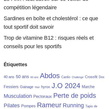
compétition légendaire
Sardines en boîte et cholestérol : ce que
tout sportif doit savoir
Trop de vitamine B12 : risques réels et
conseils pour les sportifs
Étiquettes
Abdos
50 ans
40 ans
Crossfit
Cardio
Dos
60 ans
Challenge
J.O 2024
Fessiers
Marche
Gainage
hyrox
Han
Perte de poids
Musculation
Pectoraux
Rameur
Running
Pilates
Pompes
Tapis de