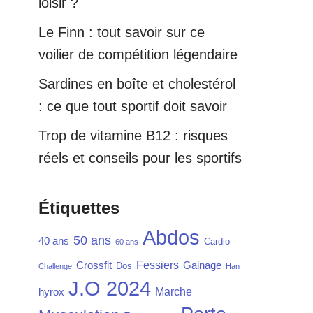
loisir ?
Le Finn : tout savoir sur ce
voilier de compétition légendaire
Sardines en boîte et cholestérol
: ce que tout sportif doit savoir
Trop de vitamine B12 : risques
réels et conseils pour les sportifs
Étiquettes
Abdos
50 ans
40 ans
Cardio
60 ans
Fessiers
Crossfit
Gainage
Dos
Challenge
Han
J.O 2024
Marche
hyrox