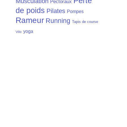
Perte
Musculation
Pectoraux
de poids
Pilates
Pompes
Rameur
Running
Tapis de course
yoga
Vélo