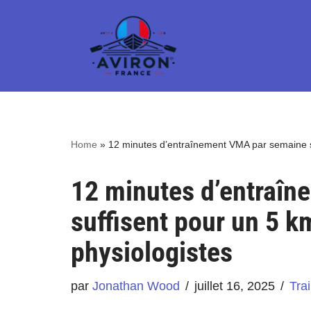
Aller
au
contenu
Home
»
12 minutes d’entraînement VMA par semaine su
12 minutes d’entraî
suffisent pour un 5 k
physiologistes
par
Jonathan Wood
juillet 16, 2025
Tra